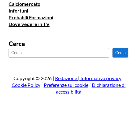
Calciomercato
Infortuni
Probabili Formazioni
Dove vedere in TV
Cerca
C
Cerca
e
r
c
a
Copyright © 2026 |
Redazione
|
Informativa privacy
|
Cookie Policy
|
Preferenze sui cookie
|
Dichiarazione di
accessibilità