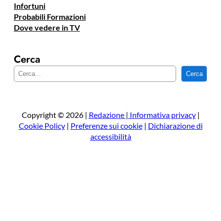
Infortuni
Probabili Formazioni
Dove vedere in TV
Cerca
C
Cerca
e
r
c
a
Copyright © 2026 |
Redazione
|
Informativa privacy
|
Cookie Policy
|
Preferenze sui cookie
|
Dichiarazione di
accessibilità