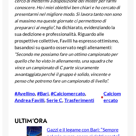
cerco di mettermi a disposizione del mister per farmi
conoscere. Ho i miei obiettivi ben chiari e ho cercato di
presentarmi nel migliore modo. Si lavora tanto non sono
al massimo ma queste giornate ci permettono di
prepararci al meglio”
, ha dichiarato, evidenziando la
sua dedizione e professionalità. Riguardo alle
prospettive collettive, Favilli ha espresso ottimismo,
basandosi su quanto osservato negli allenamenti:
“Secondo me possiamo fare un ottimo campionato per
quello che ho visto in allenamento, una squadra che
vince un campionato di C parte sicuramente
avvantaggiata perché il gruppo è solido, vincente e
penso che potremo fare un campionato di livello”.
#Avellino
, 
#Bari
, 
#Calciomercato
, 
Calciom
•
Andrea Favilli
, 
Serie C
, 
Trasferimenti
ercato
ULTIM’ORA
Gazzi e il legame con Bari: “Sempre