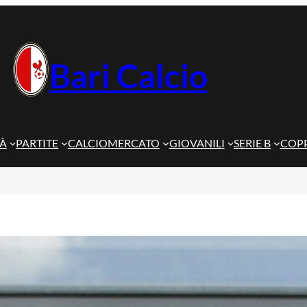
Bari Calcio
TÀ
PARTITE
CALCIOMERCATO
GIOVANILI
SERIE B
COPP