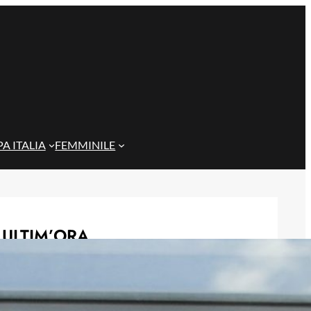
A ITALIA
FEMMINILE
ULTIM’ORA
Gazzi e il legame con Bari: “Sempre
nel mio cuore, spero si rialzi presto”
29 Maggio 2026