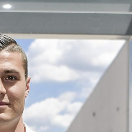
Ripescaggio in Serie B per il Bari: la
speranza è legata alla crisi della Juve
Stabia
28 Maggio 2026
Futuro Bari, Leccese a De Laurentiis:
“Serve un piano industriale serio,
non siamo una seconda squadra”
27 Maggio 2026