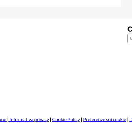
C
C
e
r
c
a
one
|
Informativa privacy
|
Cookie Policy
|
Preferenze sui cookie
|
D