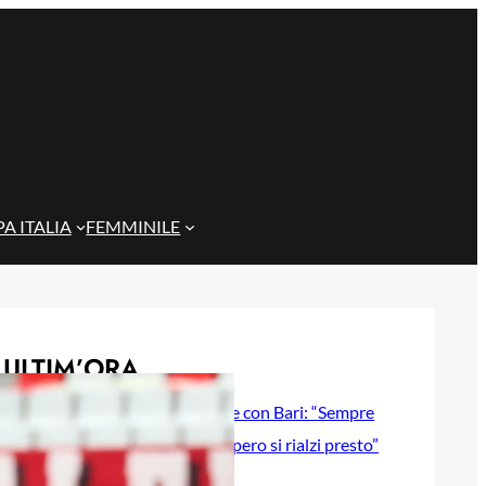
A ITALIA
FEMMINILE
ULTIM’ORA
Gazzi e il legame con Bari: “Sempre
nel mio cuore, spero si rialzi presto”
29 Maggio 2026