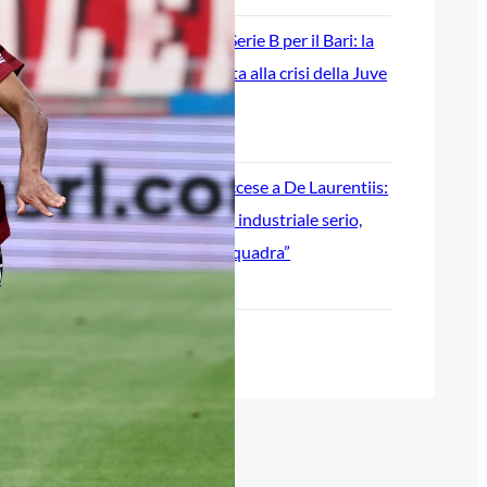
Ripescaggio in Serie B per il Bari: la
speranza è legata alla crisi della Juve
Stabia
28 Maggio 2026
Futuro Bari, Leccese a De Laurentiis:
“Serve un piano industriale serio,
non siamo una seconda squadra”
27 Maggio 2026