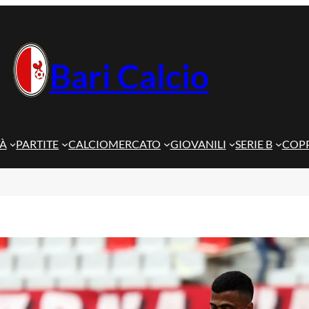
Bari Calcio
TÀ
PARTITE
CALCIOMERCATO
GIOVANILI
SERIE B
COPP