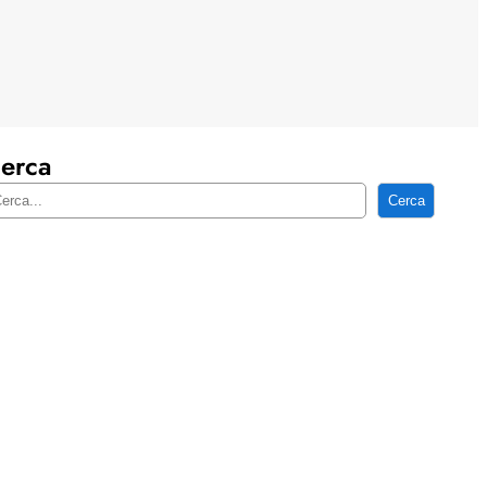
erca
Cerca