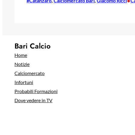
•
#Catanzaro
, 
Calciomercato Bari
, 
Giacomo Ricci
C
Bari Calcio
Home
Notizie
Calciomercato
Infortuni
Probabili Formazioni
Dove vedere in TV