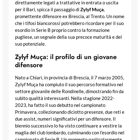
direttamente legati a trattative in entrata o uscita
per il Bari, spicca il passaggio di
Zylyf Muça
,
promettente difensore ex Brescia, al Trento. Un nome
che i tifosi biancorossi potrebbero ricordare per il suo
esordio in Serie B proprio contro la formazione
pugliese, un segnale della sua precoce maturità e del
suo potenziale.
Zylyf Muça: il profilo di un giovane
difensore
Nato a Chiari, in provincia di Brescia, il 7 marzo 2005,
Zylyf Muça ha compiuto il suo percorso formativo nel
settore giovanile delle Rondinelle, dimostrando fin da
subito qualità interessanti. Nella stagione 2022-
2023, ha fatto il suo debutto nel campionato
Primavera, collezionando diciotto presenze, due reti e
due assist, numeri significativi per un difensore. Il
biennio successivo lo ha visto continuare a vestire la
maglia del club lombardo, culminando con l’esordio nel
campionato di Serie B. Un momento particolarmente