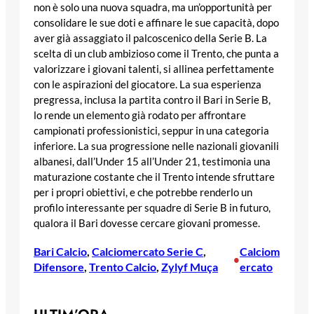
non è solo una nuova squadra, ma un’opportunità per
consolidare le sue doti e affinare le sue capacità, dopo
aver già assaggiato il palcoscenico della Serie B. La
scelta di un club ambizioso come il Trento, che punta a
valorizzare i giovani talenti, si allinea perfettamente
con le aspirazioni del giocatore. La sua esperienza
pregressa, inclusa la partita contro il Bari in Serie B,
lo rende un elemento già rodato per affrontare
campionati professionistici, seppur in una categoria
inferiore. La sua progressione nelle nazionali giovanili
albanesi, dall’Under 15 all’Under 21, testimonia una
maturazione costante che il Trento intende sfruttare
per i propri obiettivi, e che potrebbe renderlo un
profilo interessante per squadre di Serie B in futuro,
qualora il Bari dovesse cercare giovani promesse.
Bari Calcio
, 
Calciomercato Serie C
, 
Calciom
•
Difensore
, 
Trento Calcio
, 
Zylyf Muça
ercato