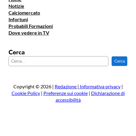
Notizie
Calciomercato
Infortuni
Probabili Formazioni
Dove vedere in TV
Cerca
C
Cerca
e
r
c
a
Copyright © 2026 |
Redazione
|
Informativa privacy
|
Cookie Policy
|
Preferenze sui cookie
|
Dichiarazione di
accessibilità