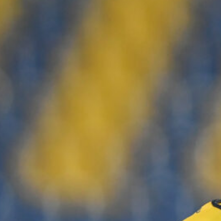
Ripescaggio in Serie B per il Bari: la
speranza è legata alla crisi della Juve
Stabia
28 Maggio 2026
Futuro Bari, Leccese a De Laurentiis:
“Serve un piano industriale serio,
non siamo una seconda squadra”
27 Maggio 2026