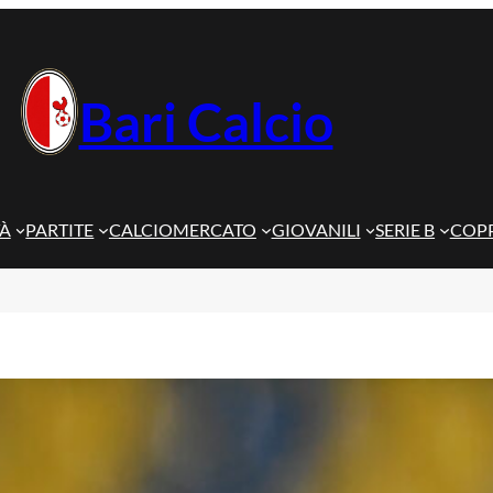
Bari Calcio
TÀ
PARTITE
CALCIOMERCATO
GIOVANILI
SERIE B
COPP