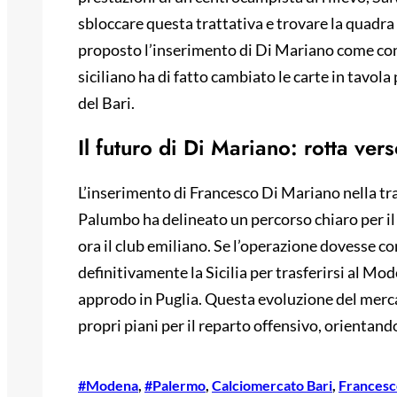
sbloccare questa trattativa e trovare la quadr
proposto l’inserimento di Di Mariano come con
siciliano ha di fatto cambiato le carte in tavola 
del Bari.
Il futuro di Di Mariano: rotta ve
L’inserimento di Francesco Di Mariano nella t
Palumbo ha delineato un percorso chiaro per il 
ora il club emiliano. Se l’operazione dovesse c
definitivamente la Sicilia per trasferirsi al Mo
approdo in Puglia. Questa evoluzione del mercat
propri piani per il reparto offensivo, orientandos
#Modena
, 
#Palermo
, 
Calciomercato Bari
, 
Francesc