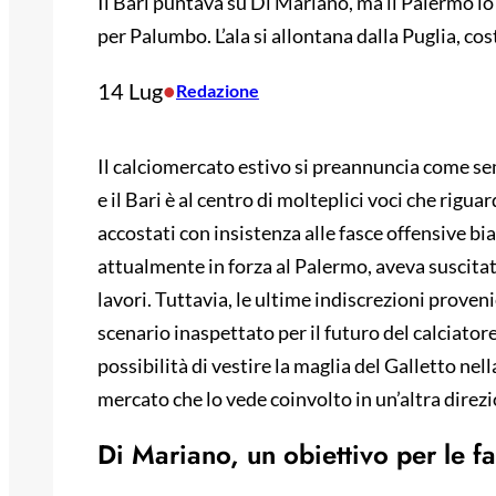
Il Bari puntava su Di Mariano, ma il Palermo l
per Palumbo. L’ala si allontana dalla Puglia, co
14 Lug
•
Redazione
Il calciomercato estivo si preannuncia come semp
e il Bari è al centro di molteplici voci che rigu
accostati con insistenza alle fasce offensive b
attualmente in forza al Palermo, aveva suscitato 
lavori. Tuttavia, le ultime indiscrezioni proven
scenario inaspettato per il futuro del calciato
possibilità di vestire la maglia del Galletto ne
mercato che lo vede coinvolto in un’altra direzi
Di Mariano, un obiettivo per le f