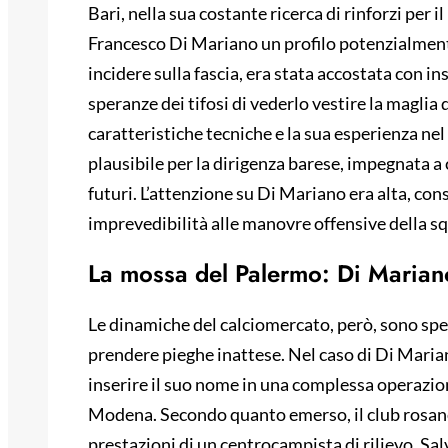
Bari, nella sua costante ricerca di rinforzi per 
Francesco Di Mariano un profilo potenzialmente 
incidere sulla fascia, era stata accostata con i
speranze dei tifosi di vederlo vestire la maglia
caratteristiche tecniche e la sua esperienza n
plausibile per la dirigenza barese, impegnata a 
futuri. L’attenzione su Di Mariano era alta, con
imprevedibilità alle manovre offensive della s
La mossa del Palermo: Di Marian
Le dinamiche del calciomercato, però, sono spe
prendere pieghe inattese. Nel caso di Di Marian
inserire il suo nome in una complessa operazione
Modena. Secondo quanto emerso, il club rosane
prestazioni di un centrocampista di rilievo, S