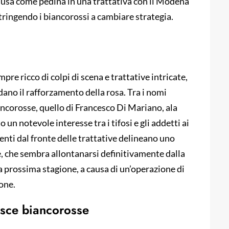
o usa come pedina in una trattativa con il Modena
stringendo i biancorossi a cambiare strategia.
re ricco di colpi di scena e trattative intricate,
ardano il rafforzamento della rosa. Tra i nomi
iancorosse, quello di Francesco Di Mariano, ala
un notevole interesse tra i tifosi e gli addetti ai
ienti dal fronte delle trattative delineano uno
re, che sembra allontanarsi definitivamente dalla
lla prossima stagione, a causa di un’operazione di
one.
asce biancorosse