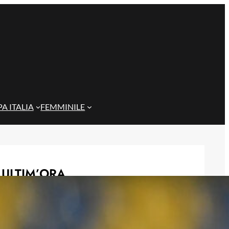
A ITALIA
FEMMINILE
ULTIM’ORA
Gazzi e il legame con Bari: “Sempre
nel mio cuore, spero si rialzi presto”
29 Maggio 2026