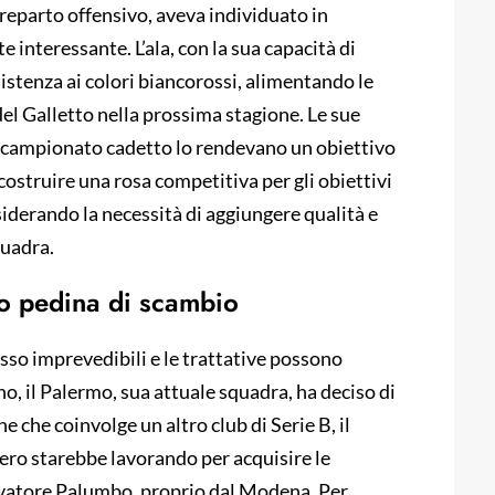
il reparto offensivo, aveva individuato in
interessante. L’ala, con la sua capacità di
nsistenza ai colori biancorossi, alimentando le
 del Galletto nella prossima stagione. Le sue
el campionato cadetto lo rendevano un obiettivo
costruire una rosa competitiva per gli obiettivi
siderando la necessità di aggiungere qualità e
quadra.
o pedina di scambio
sso imprevedibili e le trattative possono
o, il Palermo, sua attuale squadra, ha deciso di
 che coinvolge un altro club di Serie B, il
ro starebbe lavorando per acquisire le
alvatore Palumbo, proprio dal Modena. Per