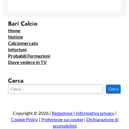
Bari Calcio
Home
Notizie
Calciomercato
Infortuni
Probabili Formazioni
Dove vedere in TV
Cerca
C
Cerca
e
r
c
a
Copyright © 2026 |
Redazione
|
Informativa privacy
|
Cookie Policy
|
Preferenze sui cookie
|
Dichiarazione di
accessibilità