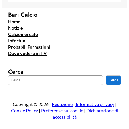
Bari Calcio
Home
Notizie
Calciomercato
Infortuni
Probabili Formazioni
Dove vedere in TV
Cerca
C
Cerca
e
r
c
a
Copyright © 2026 |
Redazione
|
Informativa privacy
|
Cookie Policy
|
Preferenze sui cookie
|
Dichiarazione di
accessibilità