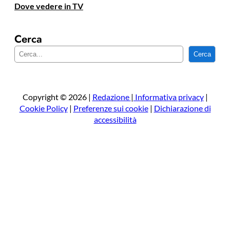
Dove vedere in TV
Cerca
C
Cerca
e
r
c
a
Copyright © 2026 |
Redazione
|
Informativa privacy
|
Cookie Policy
|
Preferenze sui cookie
|
Dichiarazione di
accessibilità