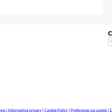
C
C
e
r
c
a
one
|
Informativa privacy
|
Cookie Policy
|
Preferenze sui cookie
|
D