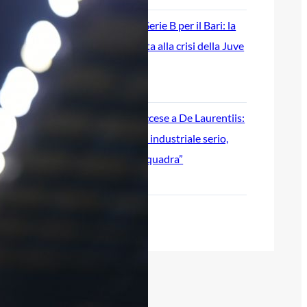
Ripescaggio in Serie B per il Bari: la
speranza è legata alla crisi della Juve
Stabia
28 Maggio 2026
Futuro Bari, Leccese a De Laurentiis:
“Serve un piano industriale serio,
non siamo una seconda squadra”
27 Maggio 2026