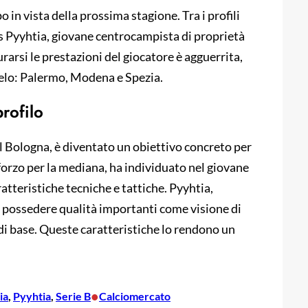
po in vista della prossima stagione. Tra i profili
as Pyyhtia, giovane centrocampista di proprietà
rarsi le prestazioni del giocatore è agguerrita,
rselo: Palermo, Modena e Spezia.
profilo
l Bologna, è diventato un obiettivo concreto per
rinforzo per la mediana, ha individuato nel giovane
ratteristiche tecniche e tattiche. Pyyhtia,
i possedere qualità importanti come visione di
 di base. Queste caratteristiche lo rendono un
•
ia
, 
Pyyhtia
, 
Serie B
Calciomercato