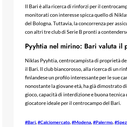
Il Bari è alla ricerca di rinforzi per il centrocam
monitorati con interesse spicca quello di Nikl
del Bologna. Tuttavia, la concorrenza per assicu
con altri tre club di Serie B pronti a contende
Pyyhtia nel mirino: Bari valuta il 
Niklas Pyyhtia, centrocampista di proprietà de
il Bari. Il club biancorosso, alla ricerca di un 
finlandese un profilo interessante per le sue ca
nonostante la giovane età, ha già dimostrato d
gioco, capacità di interdizione e buona tecnica
giocatore ideale per il centrocampo del Bari.
#Bari
, 
#Calciomercato
, 
#Modena
, 
#Palermo
, 
#Spez