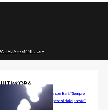
A ITALIA
FEMMINILE
ULTIM’ORA
Gazzi e il legame con Bari: “Sempre
nel mio cuore, spero si rialzi presto”
29 Maggio 2026