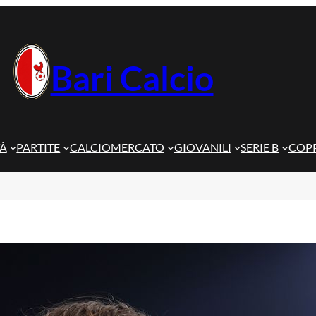
Bari Calcio
TÀ
PARTITE
CALCIOMERCATO
GIOVANILI
SERIE B
COPP