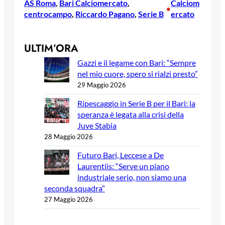
AS Roma
, 
Bari Calciomercato
, 
Calciom
•
centrocampo
, 
Riccardo Pagano
, 
Serie B
ercato
ULTIM’ORA
Gazzi e il legame con Bari: “Sempre
nel mio cuore, spero si rialzi presto”
29 Maggio 2026
Ripescaggio in Serie B per il Bari: la
speranza è legata alla crisi della
Juve Stabia
28 Maggio 2026
Futuro Bari, Leccese a De
Laurentiis: “Serve un piano
industriale serio, non siamo una
seconda squadra”
27 Maggio 2026