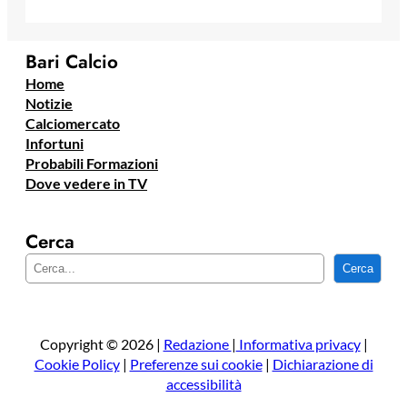
Bari Calcio
Home
Notizie
Calciomercato
Infortuni
Probabili Formazioni
Dove vedere in TV
Cerca
C
Cerca
e
r
c
a
Copyright © 2026 |
Redazione
|
Informativa privacy
|
Cookie Policy
|
Preferenze sui cookie
|
Dichiarazione di
accessibilità