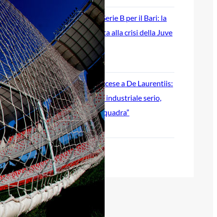
Ripescaggio in Serie B per il Bari: la
speranza è legata alla crisi della Juve
Stabia
28 Maggio 2026
Futuro Bari, Leccese a De Laurentiis:
“Serve un piano industriale serio,
non siamo una seconda squadra”
27 Maggio 2026