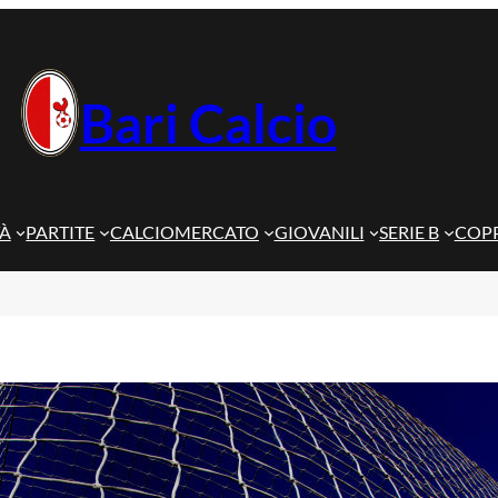
Bari Calcio
TÀ
PARTITE
CALCIOMERCATO
GIOVANILI
SERIE B
COPP