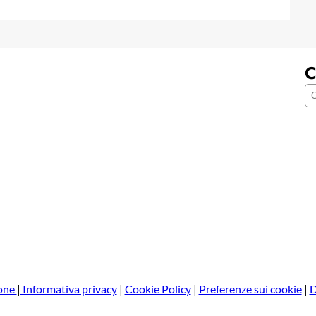
C
C
e
r
c
a
one
|
Informativa privacy
|
Cookie Policy
|
Preferenze sui cookie
|
D