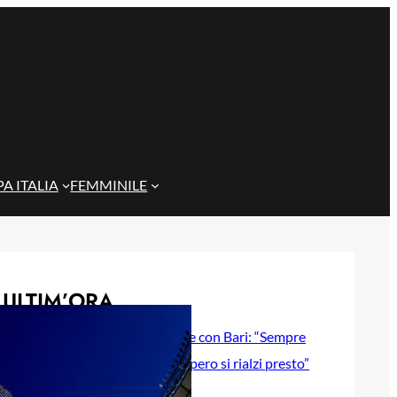
A ITALIA
FEMMINILE
ULTIM’ORA
Gazzi e il legame con Bari: “Sempre
nel mio cuore, spero si rialzi presto”
29 Maggio 2026