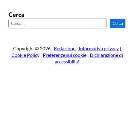
Cerca
C
Cerca
e
r
c
a
Copyright © 2026 |
Redazione
|
Informativa privacy
|
Cookie Policy
|
Preferenze sui cookie
|
Dichiarazione di
accessibilità