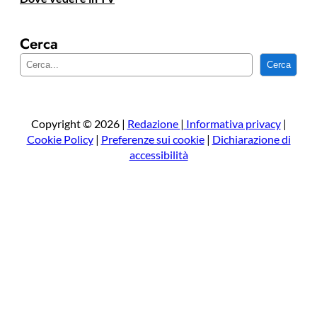
Cerca
C
Cerca
e
r
c
a
Copyright © 2026 |
Redazione
|
Informativa privacy
|
Cookie Policy
|
Preferenze sui cookie
|
Dichiarazione di
accessibilità