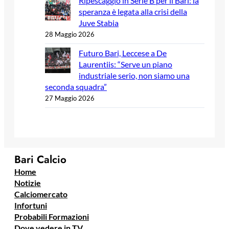
Ripescaggio in Serie B per il Bari: la
speranza è legata alla crisi della
Juve Stabia
28 Maggio 2026
Futuro Bari, Leccese a De
Laurentiis: “Serve un piano
industriale serio, non siamo una
seconda squadra”
27 Maggio 2026
Bari Calcio
Home
Notizie
Calciomercato
Infortuni
Probabili Formazioni
Dove vedere in TV