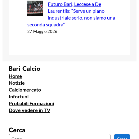
Futuro Bari, Leccese a De
Laurentiis: “Serve un piano
industriale serio, non siamo una
seconda squadra”
27 Maggio 2026
Bari Calcio
Home
Notizie
Calciomercato
Infortuni
Probabili Formazioni
Dove vedere in TV
Cerca
C