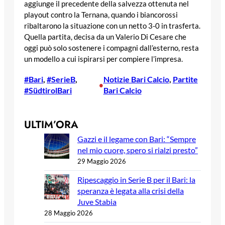
aggiunge il precedente della salvezza ottenuta nel
playout contro la Ternana, quando i biancorossi
ribaltarono la situazione con un netto 3-0 in trasferta.
Quella partita, decisa da un Valerio Di Cesare che
oggi può solo sostenere i compagni dall’esterno, resta
un modello a cui ispirarsi per compiere l’impresa.
#Bari
, 
#SerieB
, 
Notizie Bari Calcio
, 
Partite
•
#SüdtirolBari
Bari Calcio
ULTIM’ORA
Gazzi e il legame con Bari: “Sempre
nel mio cuore, spero si rialzi presto”
29 Maggio 2026
Ripescaggio in Serie B per il Bari: la
speranza è legata alla crisi della
Juve Stabia
28 Maggio 2026