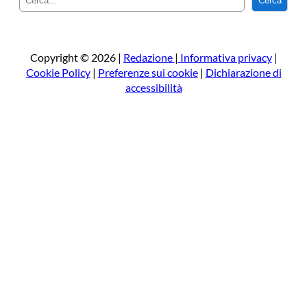
Cerca
e
r
c
a
Copyright © 2026 |
Redazione
|
Informativa privacy
|
Cookie Policy
|
Preferenze sui cookie
|
Dichiarazione di
accessibilità